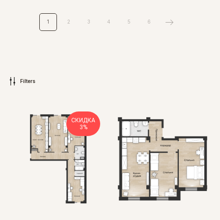
1
2
3
4
5
6
Filters
СКИДКА
3%