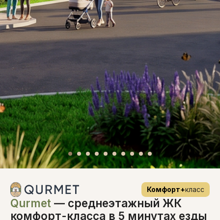
Комфорт+
класс
Qurmet
— среднеэтажный ЖК
комфорт-класса в 5 минутах езды
от Aport Mall East
с. Туздыбастау, ​Алатауская трасса, 154
от 14 400 000 ₸
при 100% оплате
от 3 248 280 ₸
Первоначальный взнос
Получить консультацию
Для получения доступа к актуальным планировкам и ценам –
нажмите «
Получить консультацию
», позвоните по номеру "
2225
"
или посетите
отдел продаж
интересующего вас жилого комплекса.
Список документов для
ИПОТЕКИ
Для получения списка документов для ипотеки,
нажмите "Получить список"
Получить список