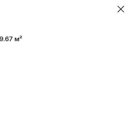
9.67 м²
ию